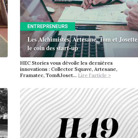
ENTREPRENEURS
Les Alchimistes, Artesane, Tom et Josette
le coin des start-up
HEC Stories vous dévoile les dernières
innovations : Collector Squave, Artesane,
Framatec, Tom&Joset...
Lire l'article >