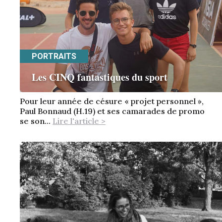
PORTRAITS
Les CINQ fantastiques du sport
Pour leur année de césure « projet personnel »,
Paul Bonnaud (H.19) et ses camarades de promo
se son...
Lire l'article >