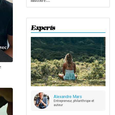
histoire....
Experts
avec
e
Alexandre Mars
Entrepreneur, philanthrope et
auteur