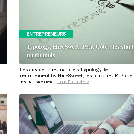
ENTREPRENEURS
Typology, HireSweet, Petit Côté : les start
up du mois
Les cosmétiques naturels Typology, le
recrutement by HireSweet, les masques R-Pur e
les pâtisseries...
Lire l'article >