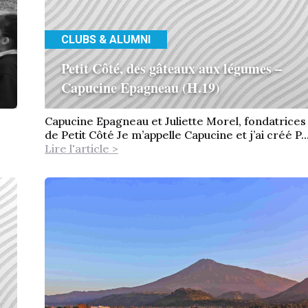
CLUBS & ALUMNI
Petit Côté, des gâteaux aux légumes –
Capucine Epagneau (H.19)
Capucine Epagneau et Juliette Morel, fondatrices
de Petit Côté Je m’appelle Capucine et j’ai créé P..
Lire l'article >