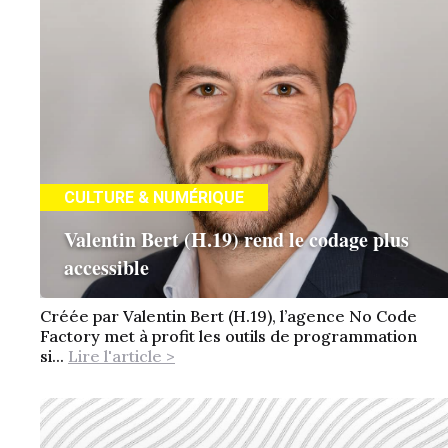
CULTURE & NUMÉRIQUE
Valentin Bert (H.19) rend le codage plus
accessible
Créée par Valentin Bert (H.19), l’agence No Code
Factory met à profit les outils de programmation
si...
Lire l'article >