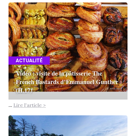
ACTUALITÉ
Vidéo : visite de la pâtisserie The
French Bastards d’Emmanuel Gunther
(H.17)
...
Lire l'article >