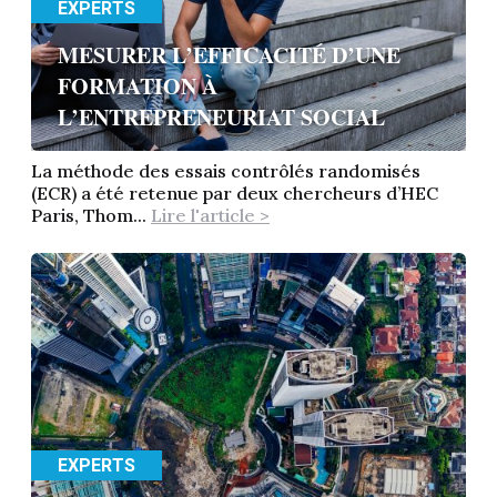
EXPERTS
MESURER L’EFFICACITÉ D’UNE
FORMATION À
L’ENTREPRENEURIAT SOCIAL
La méthode des essais contrôlés randomisés
(ECR) a été retenue par deux chercheurs d’HEC
Paris, Thom...
Lire l'article >
EXPERTS