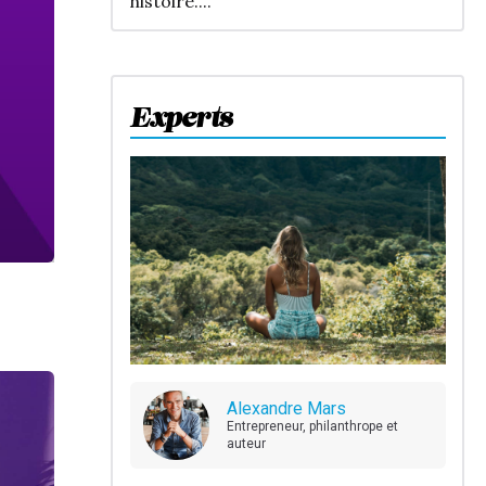
histoire....
Experts
Alexandre Mars
Entrepreneur, philanthrope et
auteur