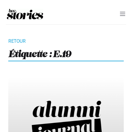
Étiquette :
E.19