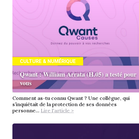
CULTURE & NUMÉRIQUE
Qwant : William Arrata (H.05) a testé pour
vous
Comment as-tu connu Qwant ? Une collègue, qui
s’inquiétait de la protection de ses données
personne...
Lire l'article >