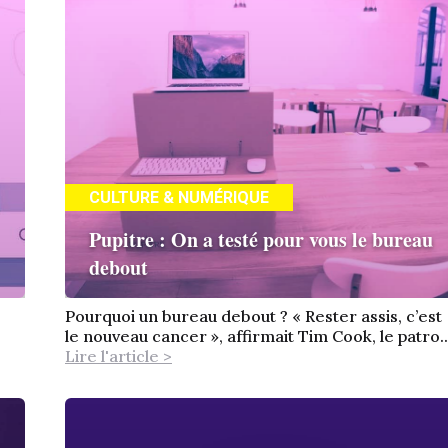
CULTURE & NUMÉRIQUE
Pupitre : On a testé pour vous le bureau
debout
Pourquoi un bureau debout ? « Rester assis, c’est
le nouveau cancer », affirmait Tim Cook, le patro..
Lire l'article >