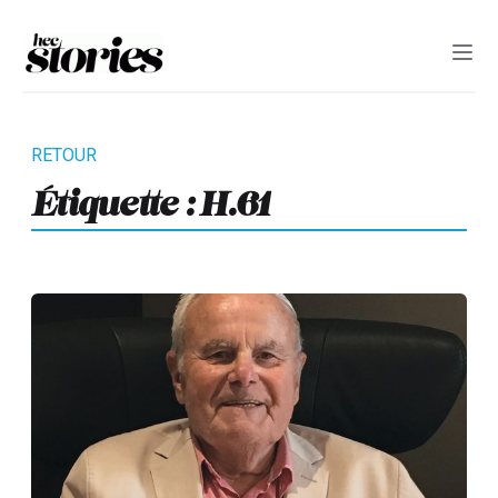
Étiquette :
H.61