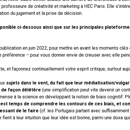
et professeure de créativité et marketing à HEC Paris. Elle s’intér
tion du jugement et la prise de décision.
sponible ci-dessous ainsi que sur les principales plateform
ublication en juin 2022, pour mettre en avant les moments clés q
 de préférence – pour vous donner envie de creuser avec elle pen
e, et façonnez continuellement votre esprit critique, surtout aujo
 aux
sujets dans le vent, du fait que leur médiatisation/vulgar
t de façon délétère
(une simplification peut vite devenir un con
nse à la science en développant la notion de biais cognitif. Pl
l est temps de comprendre les contours de ces biais, et co
essant de le faire
(cf. les Portugais partant avec suffisamment
fient à leur intuition que leur idée est bonne, parmi une doxa qui 