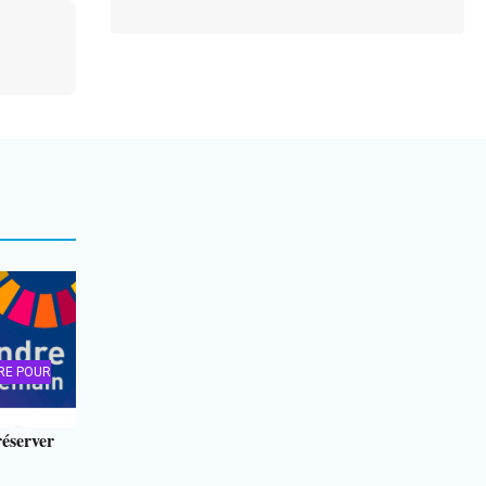
RE POUR
éserver