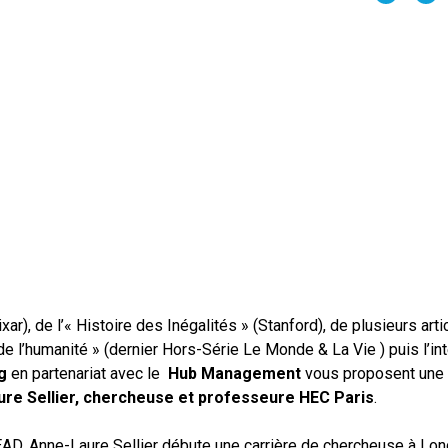
ixar)
, de l’
« Histoire des Inégalités » (Stanford)
, de plusieurs art
de l’humanité »
(dernier
Hors-Série Le Monde & La Vie
) puis l’
in
g
en partenariat avec le
Hub Management
vous proposent une 
ure Sellier, chercheuse et professeure HEC Paris
.
AD, Anne-Laure Sellier débute une carrière de chercheuse à Lon