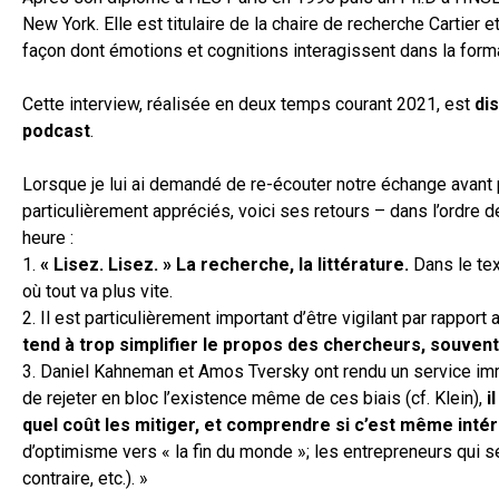
New York. Elle est titulaire de la chaire de recherche Cartier 
façon dont émotions et cognitions interagissent dans la forma
Cette interview, réalisée en deux temps courant 2021, est
di
podcast
.
Lorsque je lui ai demandé de re-écouter notre échange avant p
particulièrement appréciés, voici ses retours – dans l’ordre
heure :
1.
« Lisez. Lisez. » La recherche, la littérature.
Dans le text
où tout va plus vite.
2. Il est particulièrement important d’être vigilant par rapport
tend à trop simplifier le propos des chercheurs, souven
3. Daniel Kahneman et Amos Tversky ont rendu un service imme
de rejeter en bloc l’existence même de ces biais (cf. Klein),
i
quel coût les mitiger, et comprendre si c’est même intér
d’optimisme vers « la fin du monde »; les entrepreneurs qui se 
contraire, etc.). »