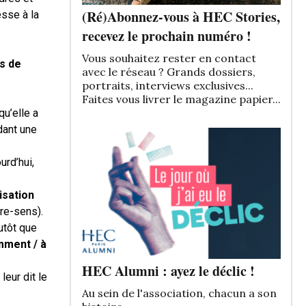
(Ré)Abonnez-vous à HEC Stories,
esse à la
recevez le prochain numéro !
Vous souhaitez rester en contact
es de
avec le réseau ? Grands dossiers,
portraits, interviews exclusives...
Faites vous livrer le magazine papier...
u’elle a
dant une
urd’hui,
isation
tre-sens).
utôt que
mment / à
HEC Alumni : ayez le déclic !
leur dit le
Au sein de l'association, chacun a son