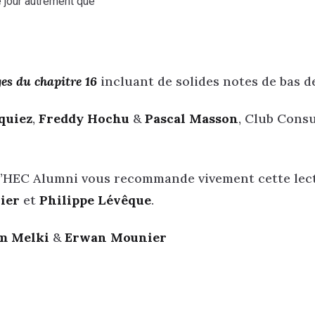
e jour autrement que
es du chapitre 16
incluant de solides notes de bas d
quiez
,
Freddy Hochu
&
Pascal Masson
, Club Consu
’HEC Alumni vous recommande vivement cette lect
nier
et
Philippe Lévêque
.
m Melki
&
Erwan Mounier