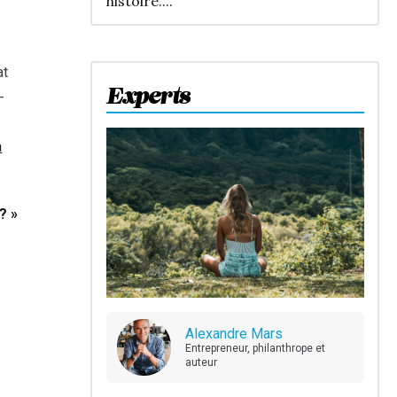
histoire....
at
Experts
-
a
? »
Alexandre Mars
Entrepreneur, philanthrope et
auteur