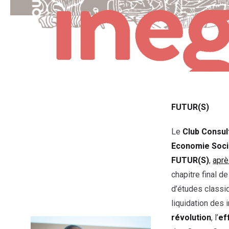
FUTUR(S)
Le
Club Consul
Economie Socia
FUTUR(S)
,
aprè
chapitre final d
d’études classiq
liquidation des 
révolution
, l’
ef