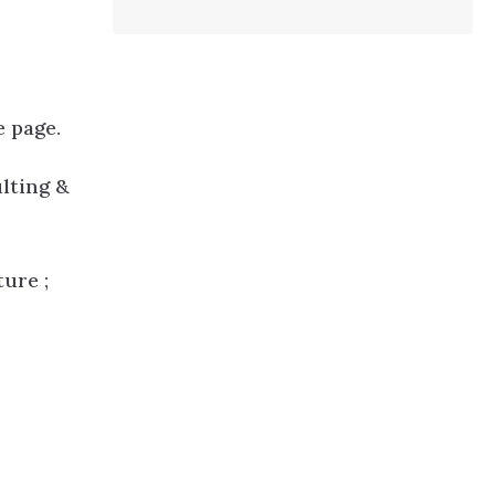
e page.
lting &
ure ;