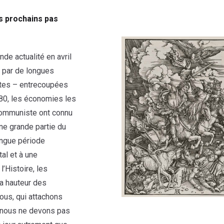
s prochains pas
de actualité en avril
e par de longues
ortes – entrecoupées
80, les économies les
communiste ont connu
une grande partie du
ongue période
tal et à une
’Histoire, les
la hauteur des
ous, qui attachons
, nous ne devons pas