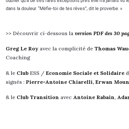
oublier qu’à de très rares exceptions près elle n’a jamais vu l
dans la douleur. “Méfie-toi de tes rêves”, dit le proverbe. »
>> Découvrir ci-dessous la
version PDF des 30 pag
Greg Le Roy
avec la complicité de
Thomas Wau
Coaching
& le
Club
ESS /
Economie Sociale et Solidaire
d
signés :
Pierre-Antoine Chiarelli, Erwan Mou
& le
Club Transition
avec
Antoine Rabain
,
Ada