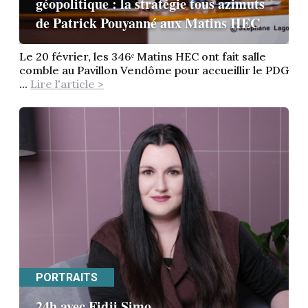
géopolitique : la stratégie tous azimuts
de Patrick Pouyanné aux Matins HEC
Le 20 février, les 346ᵉ Matins HEC ont fait salle
comble au Pavillon Vendôme pour accueillir le PDG
...
Lire l'article >
PORTRAITS
24h avec Fidji Simo