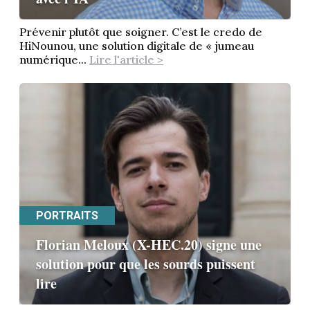
Prévenir plutôt que soigner. C’est le credo de
HiNounou, une solution digitale de « jumeau
numérique...
Lire l'article >
PORTRAITS
Florian Meloux (X-HEC.20) signe une
solution pour que les sourds puissent
lire