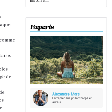
histoire....
a
haque
Experts
s comme
aire.
bles
ge de
de
Alexandre Mars
Entrepreneur, philanthrope et
es
auteur
le