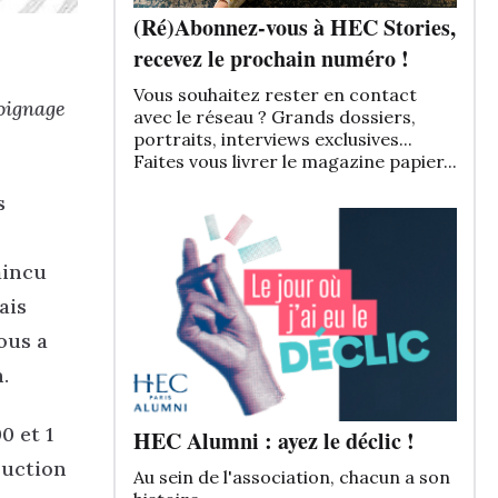
(Ré)Abonnez-vous à HEC Stories,
recevez le prochain numéro !
Vous souhaitez rester en contact
moignage
avec le réseau ? Grands dossiers,
portraits, interviews exclusives...
Faites vous livrer le magazine papier...
s
aincu
ais
ous a
.
0 et 1
HEC Alumni : ayez le déclic !
ruction
Au sein de l'association, chacun a son