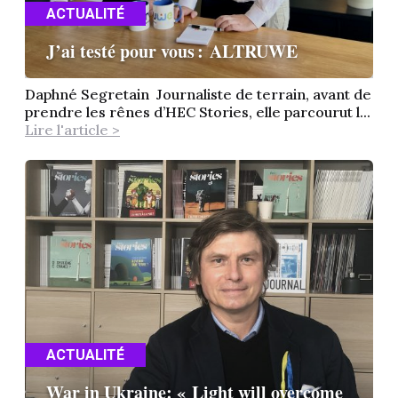
ACTUALITÉ
J’ai testé pour vous : ALTRUWE
Daphné Segretain Journaliste de terrain, avant de
prendre les rênes d’HEC Stories, elle parcourut l...
Lire l'article >
ACTUALITÉ
War in Ukraine: « Light will overcome