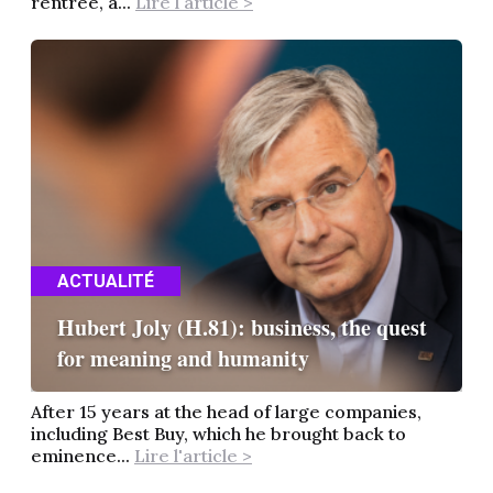
rentrée, à...
Lire l'article >
ACTUALITÉ
Hubert Joly (H.81): business, the quest
for meaning and humanity
After 15 years at the head of large companies,
including Best Buy, which he brought back to
eminence...
Lire l'article >