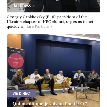
darkness »
Georgiy Grokhovsky (E.10), president of the
Ukraine chapter of HEC Alumni, urges us to act
quickly a...
Lire l'article >
VIE D'HEC
Qui me dit que je suis un bon CEO ?