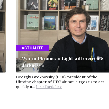
ACTUALITÉ
War in Ukraine: « Light will overcome
darkness »
Georgiy Grokhovsky (E.10), president of the
Ukraine chapter of HEC Alumni, urges us to act
quickly a...
Lire l'article >