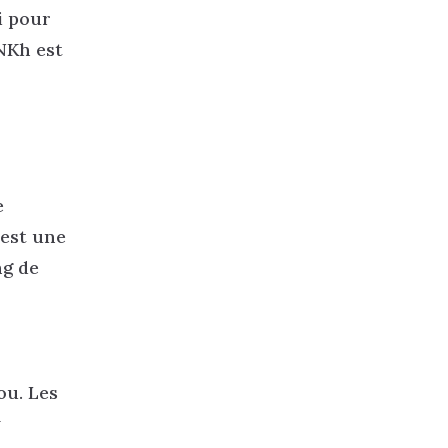
i pour
DNKh est
e
 est une
ng de
ou. Les
y