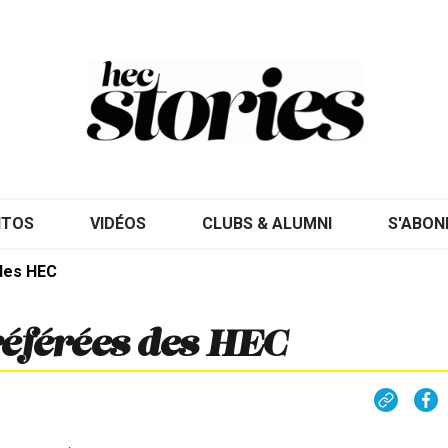
ITOS
VIDÉOS
CLUBS & ALUMNI
S'ABON
des HEC
référées des HEC