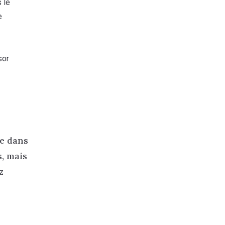
 le
e
sor
re dans
, mais
z