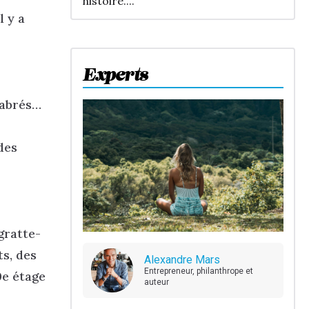
histoire....
l y a
Experts
élabrés…
des
gratte-
ts, des
Alexandre Mars
Entrepreneur, philanthrope et
0e étage
auteur