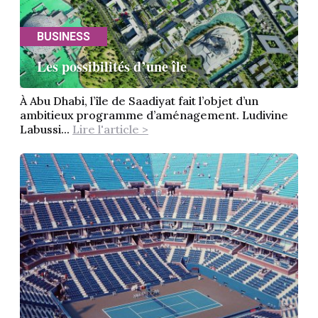
BUSINESS
Les possibilités d’une île
À Abu Dhabi, l’île de Saadiyat fait l’objet d’un
ambitieux programme d’aménagement. Ludivine
Labussi...
Lire l'article >