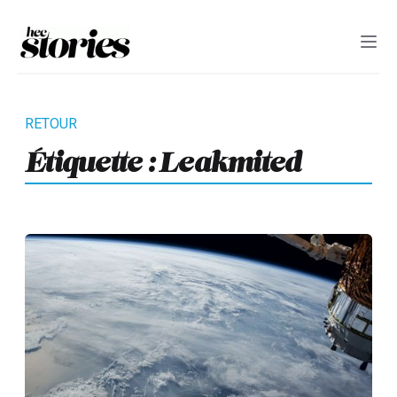
Étiquette :
Leakmited