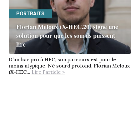
PORTRAITS
Florian Meloux (X-HEC.20) signe une
solution pour que les sourds puissent
lire
D’un bac pro à HEC, son parcours est pour le
moins atypique. Né sourd profond, Florian Meloux
(X-HEC...
Lire l'article >