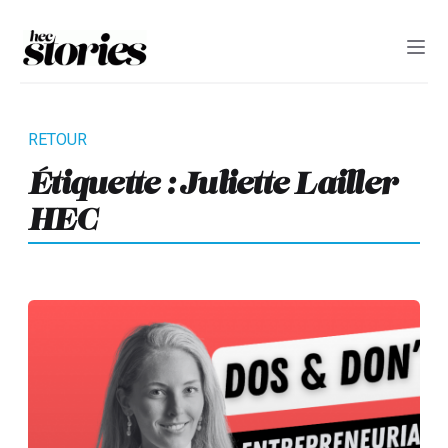
Étiquette :
Juliette Lailler
HEC