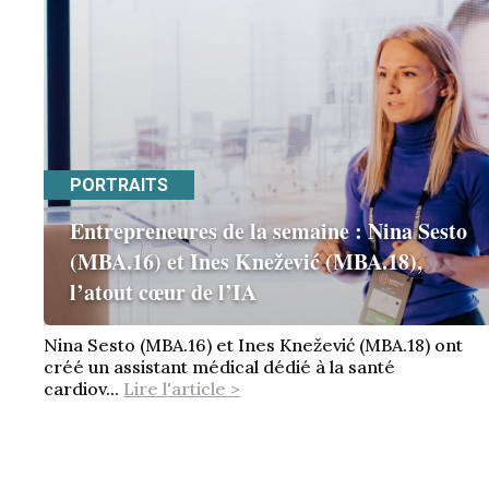
PORTRAITS
Entrepreneures de la semaine : Nina Sesto
(MBA.16) et Ines Knežević (MBA.18),
l’atout cœur de l’IA
Nina Sesto (MBA.16) et Ines Knežević (MBA.18) ont
créé un assistant médical dédié à la santé
cardiov...
Lire l'article >