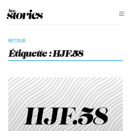
Étiquette :
HJF.58