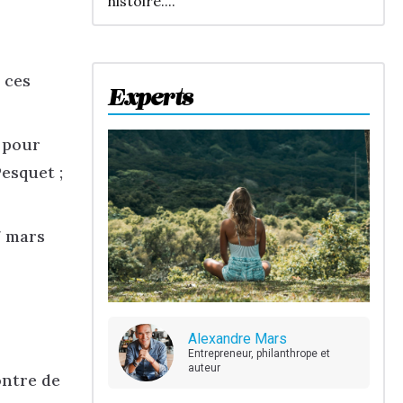
histoire....
 ces
Experts
r pour
esquet ;
7 mars
Alexandre Mars
Entrepreneur, philanthrope et
auteur
ontre de