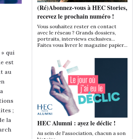
(Ré)Abonnez-vous à HEC Stories,
recevez le prochain numéro !
Vous souhaitez rester en contact
avec le réseau ? Grands dossiers,
portraits, interviews exclusives...
Faites vous livrer le magazine papier...
 » qui
e est
it au
en
sa
tions
ites ;
de la
HEC Alumni : ayez le déclic !
earch
Au sein de l'association, chacun a son