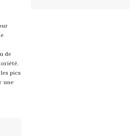
pour
ne
au de
oriété.
les pics
ir une