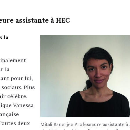
seure assistante à HEC
s la
ncipalement
r la
ant pour lui,
s sociaux. Plus
ir célèbre.
nique Vanessa
rançaise
Toutes deux
Mitali Banerjee Professeure assistante à