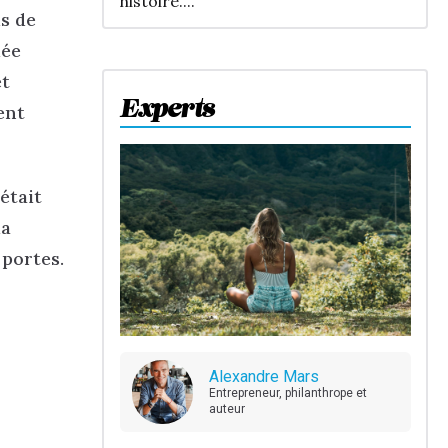
histoire....
us de
lée
et
Experts
ent
était
la
 portes.
Alexandre Mars
Entrepreneur, philanthrope et
auteur