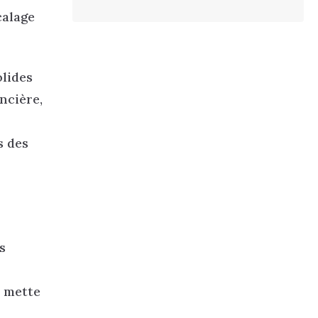
calage
olides
ncière,
s des
s
e mette