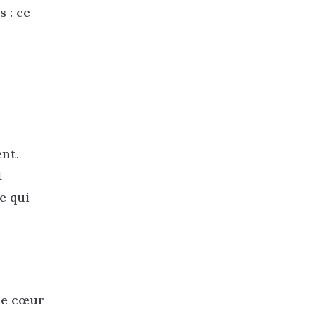
 : ce
ent.
t
e qui
 de cœur