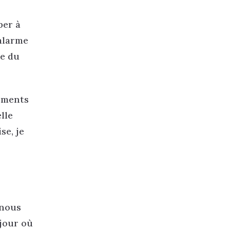
per à
alarme
ne du
nements
lle
se, je
 nous
jour où