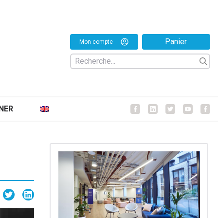
Panier
Mon compte
NER
Facebook
Facebook
Facebook
Facebo
Fa