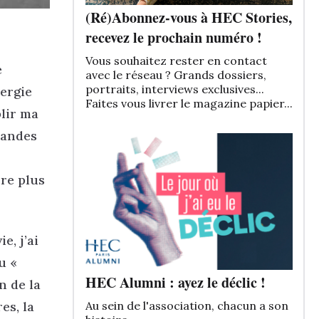
(Ré)Abonnez-vous à HEC Stories,
recevez le prochain numéro !
Vous souhaitez rester en contact
e
avec le réseau ? Grands dossiers,
portraits, interviews exclusives...
ergie
Faites vous livrer le magazine papier...
plir ma
randes
re plus
e, j’ai
u «
HEC Alumni : ayez le déclic !
n de la
es, la
Au sein de l'association, chacun a son