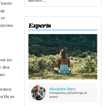
histoire....
’envie
oup
 et
Rayons
Experts
 on ne
e des
ue.
formes
Alexandre Mars
Entrepreneur, philanthrope et
’ils se
auteur