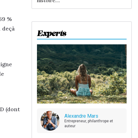
histoire....
 69 %
n deçà
Experts
ligne
de
a
DD (dont
Alexandre Mars
Entrepreneur, philanthrope et
auteur