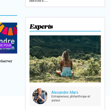
histoire....
Experts
RE POUR
éserver
Alexandre Mars
Entrepreneur, philanthrope et
auteur