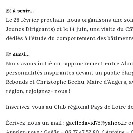
Et à venir…
Le 28 février prochain, nous organisons une soi
Jeunes Dirigeants) et le 14 juin, une visite du 
dédiés à l’étude du comportement des bâtiments
Et aussi…
Nous avons initié un rapprochement entre Alumn
personnalités inspirantes devant un public élar
Rebonds et Christophe Bechu, Maire d’Angers, av
région, rejoignez- nous !
Inscrivez-vous au Club régional Pays de Loire d
Écrivez-nous un mail :
gaelledavid75@yahoo.fr
o
Appelez-nous : Gaëlle – 06 77 47 52 80 / Antoine – 