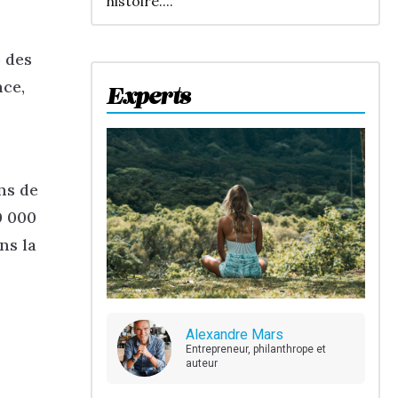
histoire....
b des
nce,
Experts
ns de
0 000
ns la
Alexandre Mars
Entrepreneur, philanthrope et
auteur