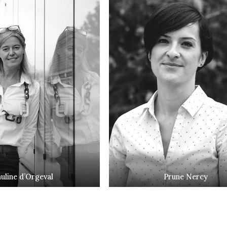
uline d’Orgeval
Prune Nercy