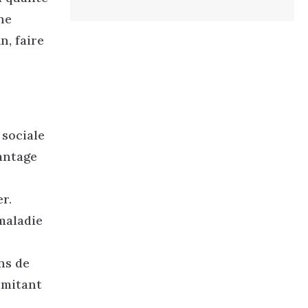
ne
n, faire
 sociale
vantage
r.
 maladie
ns de
imitant