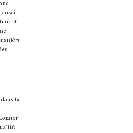
vons
d aussi
faut-il
une
e manière
des
 dans la
edonner
ualité