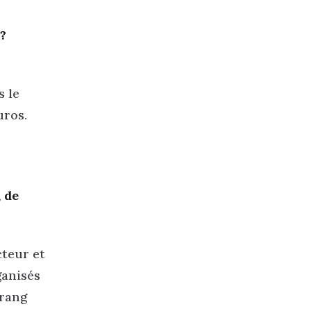
 ?
s le
uros.
 de
cteur et
ganisés
 rang