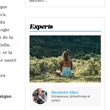
histoire....
ique
cs,
 du
Experts
logie
 de la
nfin,
 et la
ne santé
ies
Alexandre Mars
sique.
Entrepreneur, philanthrope et
auteur