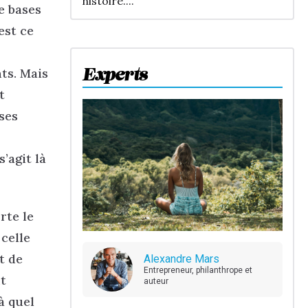
histoire....
e bases
est ce
ts. Mais
Experts
t
ses
’agit là
rte le
celle
t de
Alexandre Mars
Entrepreneur, philanthrope et
t
auteur
à quel