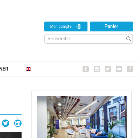
Panier
Mon compte
NER
Facebook
Facebook
Facebook
Facebo
Fa