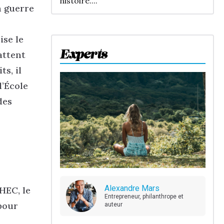
histoire....
n guerre
ise le
Experts
attent
ts, il
l’École
des
Alexandre Mars
HEC, le
Entrepreneur, philanthrope et
pour
auteur