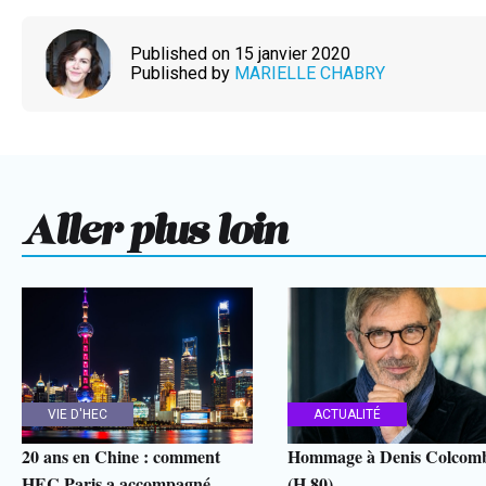
Published on 15 janvier 2020
Published by
MARIELLE CHABRY
Aller plus loin
VIE D'HEC
ACTUALITÉ
20 ans en Chine : comment
Hommage à Denis Colcom
HEC Paris a accompagné
(H.80)