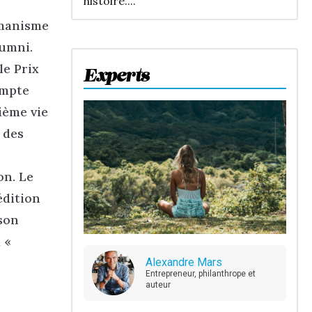
histoire....
umanisme
lumni.
le Prix
Experts
ompte
ième vie
 des
on. Le
édition
son
 «
Alexandre Mars
Entrepreneur, philanthrope et
auteur