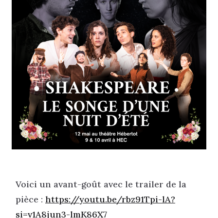
Voici un avant-goût avec le trailer de la
pièce :
https://youtu.be/rbz91Tpi-lA?
si=v1A8jun3-lmK86X7