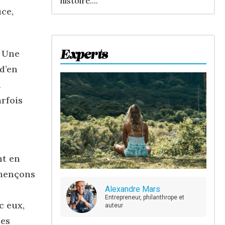
histoire....
uce,
. Une
Experts
d’en
u
rfois
nt en
mmençons
Alexandre Mars
Entrepreneur, philanthrope et
c eux,
auteur
des