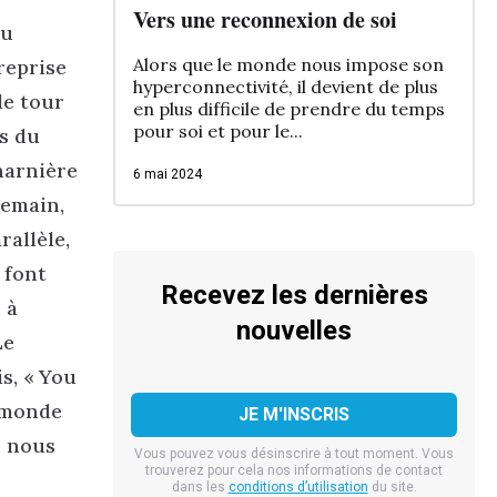
Vers une reconnexion de soi
eu
Alors que le monde nous impose son
reprise
hyperconnectivité, il devient de plus
le tour
en plus difficile de prendre du temps
pour soi et pour le...
és du
harnière
6 mai 2024
demain,
rallèle,
 font
Recevez les dernières
 à
nouvelles
Le
s, « You
e monde
, nous
Vous pouvez vous désinscrire à tout moment. Vous
trouverez pour cela nos informations de contact
dans les
conditions d’utilisation
du site.