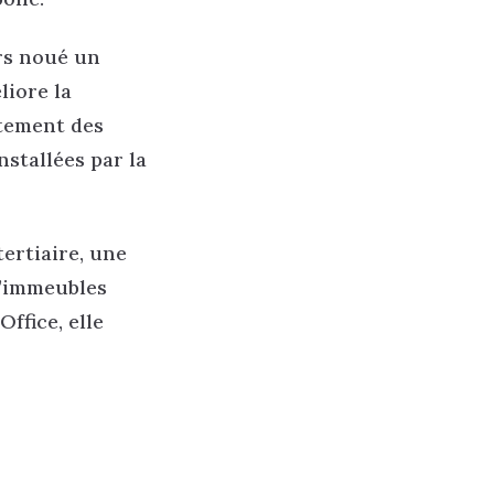
rs noué un
liore la
itement des
nstallées par la
tertiaire, une
d’immeubles
ffice, elle