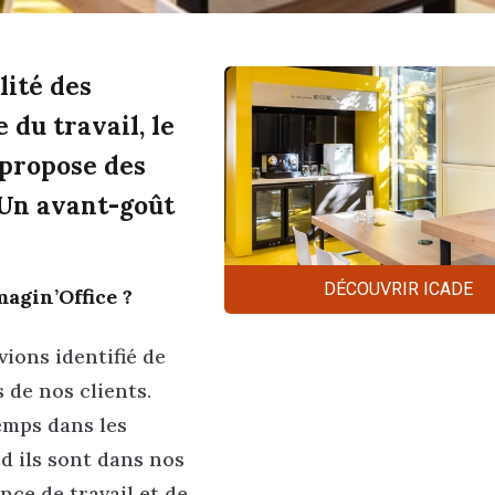
lité des
 du travail, le
 propose des
 Un avant-goût
DÉCOUVRIR ICADE
magin’Office ?
ions identifié de
de nos clients.
emps dans les
nd ils sont dans nos
nce de travail et de