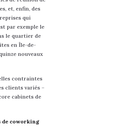
, et, enfin, des
reprises qui
est par exemple le
s le quartier de
ites en Île-de-
r quinze nouveaux
lles contraintes
s clients variés –
core cabinets de
es de coworking