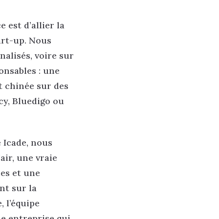
 est d’allier la
art-up. Nous
alisés, voire sur
onsables : une
t chinée sur des
cy, Bluedigo ou
 Icade, nous
air, une vraie
ues et une
nt sur la
, l’équipe
ne entreprise qui