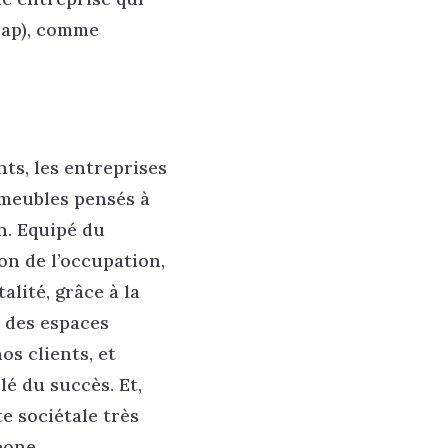
cap), comme
nts, les entreprises
mmeubles pensés à
on. Equipé du
ion de l’occupation,
alité, grâce à la
t des espaces
os clients, et
é du succès. Et,
 sociétale très
bone.