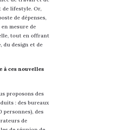
 de lifestyle. Or,
 poste de dépenses,
e en mesure de
lle, tout en offrant
e, du design et de
 à ces nouvelles
ous proposons des
oduits : des bureaux
0 personnes), des
orateurs de
lles de réunion de