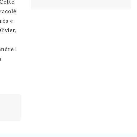
 Cette
racolé
rès «
livier,
endre !
à