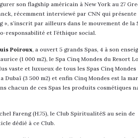
naugurer son flagship américain à New York au 27 Gr
Franck, récemment interviewé par CNN qui présente
 », s’inscrit par ailleurs dans le mouvement de la
co-responsabilité et l’éthique social.
uis Poiroux
, a ouvert 5 grands Spas, 4 à son enseig
Maurice (1 000 m2), le Spa Cinq Mondes du Resort L
 plus vaste et luxueux de tous les Spas Cinq Mondes
a Dubaï (3 500 m2) et enfin Cinq Mondes est la ma
ans chacun de ces Spas les produits cosmétiques n
hel Fareng (H.75), le Club SpiritualitéS au sein de
icle dédié à ce Club.