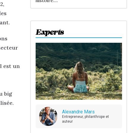
histoire....
2,
les
ant.
Experts
ons
secteur
l est un
u big
lisée.
Alexandre Mars
Entrepreneur, philanthrope et
auteur