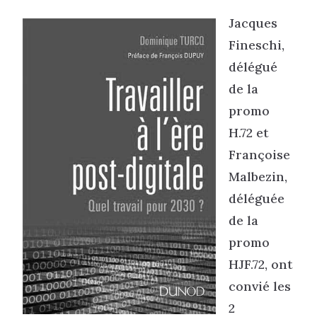
Jacques
Fineschi,
délégué
de la
promo
H.72 et
Françoise
Malbezin,
déléguée
de la
promo
HJF.72, ont
convié les
2