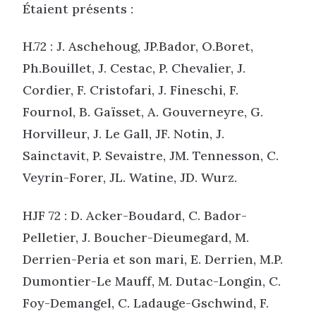
Étaient présents :
H.72 : J. Aschehoug, JP.Bador, O.Boret,
Ph.Bouillet, J. Cestac, P. Chevalier, J.
Cordier, F. Cristofari, J. Fineschi, F.
Fournol, B. Gaïsset, A. Gouverneyre, G.
Horvilleur, J. Le Gall, JF. Notin, J.
Sainctavit, P. Sevaistre, JM. Tennesson, C.
Veyrin-Forer, JL. Watine, JD. Wurz.
HJF 72 : D. Acker-Boudard, C. Bador-
Pelletier, J. Boucher-Dieumegard, M.
Derrien-Peria et son mari, E. Derrien, M.P.
Dumontier-Le Mauff, M. Dutac-Longin, C.
Foy-Demangel, C. Ladauge-Gschwind, F.