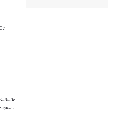
 Ce
e
 Nathalie
 Baynast