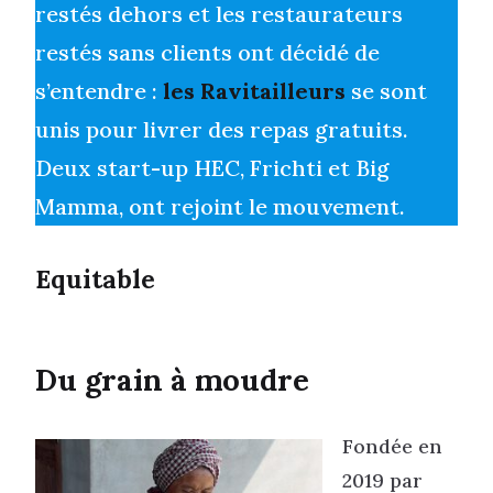
restés dehors et les restaurateurs
restés sans clients ont décidé de
s’entendre :
les Ravitailleurs
se sont
unis pour livrer des repas gratuits.
Deux start-up HEC, Frichti et Big
Mamma, ont rejoint le mouvement.
Equitable
Du grain à moudre
Fondée en
2019 par