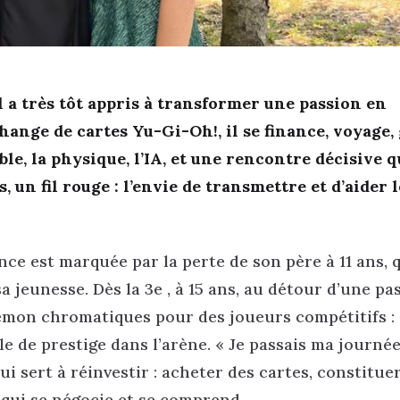
l a très tôt appris à transformer une passion en
ange de cartes Yu-Gi-Oh!, il se finance, voyage,
le, la physique, l’IA, et une rencontre décisive q
 un fil rouge : l’envie de transmettre et d’aider l
ce est marquée par la perte de son père à 11 ans, q
sa jeunesse. Dès la 3e , à 15 ans, au détour d’une pa
kémon chromatiques pour des joueurs compétitifs :
 de prestige dans l’arène. « Je passais ma journée
lui sert à réinvestir : acheter des cartes, constitue
e qui se négocie et se comprend.