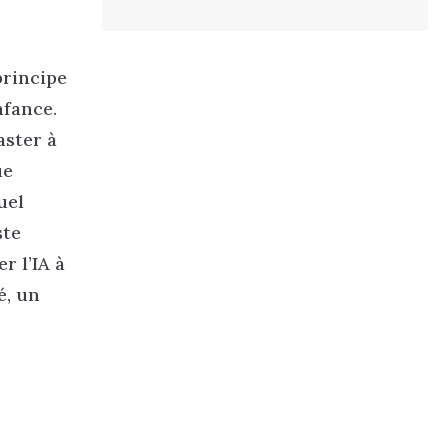
principe
nfance.
aster à
ue
uel
ste
r l’IA à
é, un