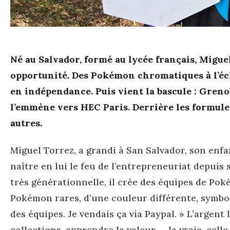
Né au Salvador, formé au lycée français, Migue
opportunité. Des Pokémon chromatiques à l’éch
en indépendance. Puis vient la bascule : Grenob
l’emmène vers HEC Paris. Derrière les formules,
autres.
Miguel Torrez, a grandi à San Salvador, son enfan
naître en lui le feu de l’entrepreneuriat depuis 
très générationnelle, il crée des équipes de Po
Pokémon rares, d’une couleur différente, symbole
des équipes. Je vendais ça via Paypal. » L’argent 
collections, apprendre la valeur — la vraie, cell