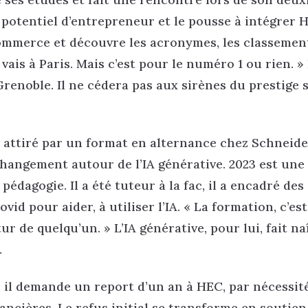
potentiel d’entrepreneur et le pousse à intégrer 
 commerce et découvre les acronymes, les classemen
vais à Paris. Mais c’est pour le numéro 1 ou rien. » 
 Grenoble. Il ne cédera pas aux sirènes du prestige 
n, attiré par un format en alternance chez Schneid
 changement autour de l’IA générative. 2023 est un
a pédagogie. Il a été tuteur à la fac, il a encadré des
d pour aider, à utiliser l’IA. « La formation, c’est
ur de quelqu’un. » L’IA générative, pour lui, fait n
.
s il demande un report d’un an à HEC, par nécessité.
ancières. Le refus initial se transforme en soutien