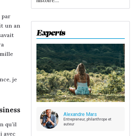
histoire....
e par
it un an
Experts
savait
ra
amille
nce, je
siness
Alexandre Mars
Entrepreneur, philanthrope et
n qu’il
auteur
i avec