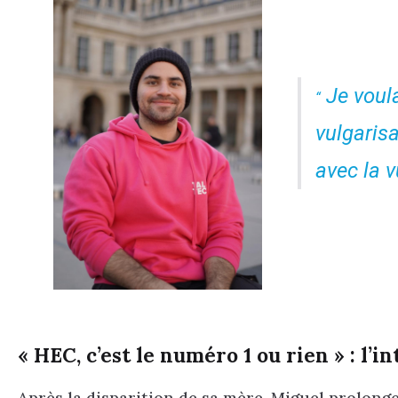
Je voula
vulgaris
avec la 
« HEC, c’est le numéro 1 ou rien » : l’
Après la disparition de sa mère, Miguel prolong