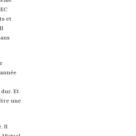
HEC
ts et
Il
sans
er
e année
 dur. Et
aître une
 Il
. Miguel