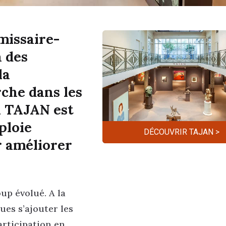
missaire-
à des
la
rche dans les
n TAJAN est
ploie
DÉCOUVRIR TAJAN >
r améliorer
up évolué. A la
ues s’ajouter les
articipation en