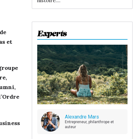
histoire....
 de
Experts
as et
 groupe
re,
lumni,
l’Ordre
Alexandre Mars
Business
Entrepreneur, philanthrope et
auteur