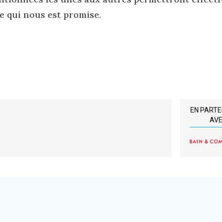
le qui nous est promise.
EN PART
AV