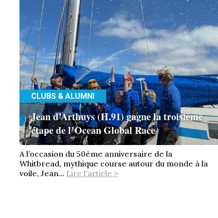
CLUBS & ALUMNI
Jean d’Arthuys (H.91) gagne la troisième
étape de l’Ocean Global Race
A l’occasion du 50ème anniversaire de la
Whitbread, mythique course autour du monde à la
voile, Jean...
Lire l'article >