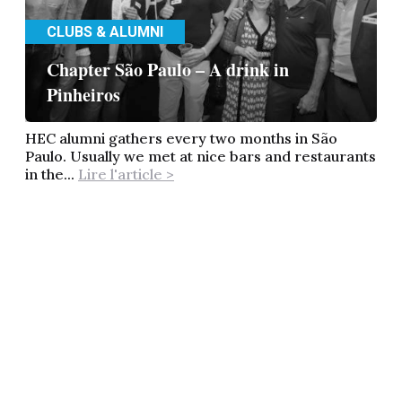
CLUBS & ALUMNI
Chapter São Paulo – A drink in
Pinheiros
HEC alumni gathers every two months in São
Paulo. Usually we met at nice bars and restaurants
in the...
Lire l'article >