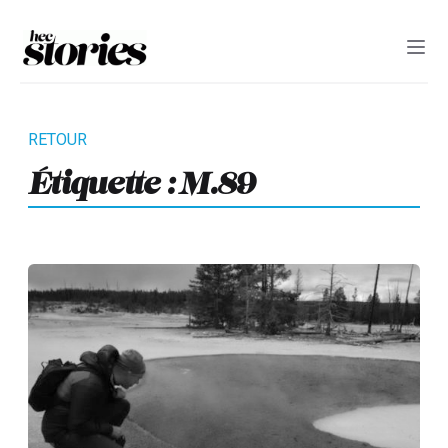
Étiquette :
M.89