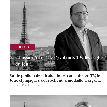
EDITOS
Ghassan Attié (H.07) : droits TV, les règles
du jeu !
Sur le podium des droits de retransmission TV, les
Jeux olympiques décrochent la médaille d’argent,
...
Lire l'article >