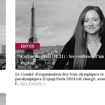
EDITOS
Coline Renault (H.21) : les coulisses d’un
exploit
Le Comité d’organisation des Jeux olympiques et
paralympiques (Cojop) Paris 2024 est chargé, sou
l’...
Lire l'article >