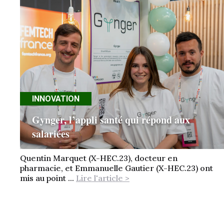
INNOVATION
Gynger, l’appli santé qui répond aux
salariées
Quentin Marquet (X-HEC.23), docteur en
pharmacie, et Emmanuelle Gautier (X-HEC.23) ont
mis au point ...
Lire l'article >