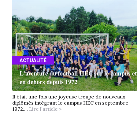
ACTUALITÉ
L’aventure du football HEC sur le campus et
en dehors depuis 1972
Il était une fois une joyeuse troupe de nouveaux
diplômés intégrant le campus HEC en septembre
1972....
Lire l'article >